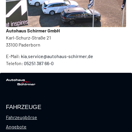
Autohaus Schirmer GmbH
Karl-Schurz-Straße 21
33100
Paderborn
E-Mail:
kia.service@autohaus-schirmer.de
Telefon:
05251 387 66-0
FAHRZEUGE
Fahrzeugbörse
Angebote