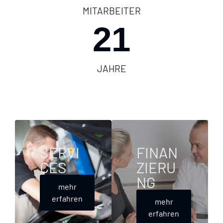
MITARBEITER
21
JAHRE
SERVI
FINAN
CES
ZIERU
NG
mehr
erfahren
mehr
erfahren