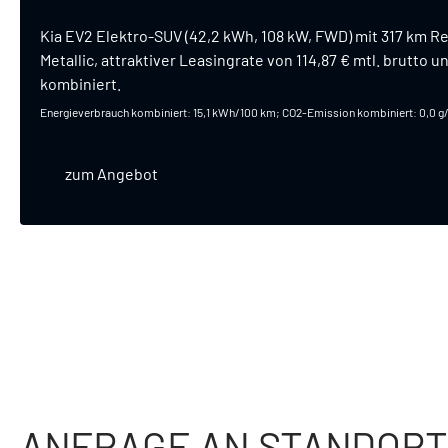
Kia EV2 Elektro-SUV (42,2 kWh, 108 kW, FWD) mit 317 km 
Metallic, attraktiver Leasingrate von 114,87 € mtl. brutto 
kombiniert.
Energieverbrauch kombiniert: 15,1 kWh/100 km; CO2-Emission kombiniert: 0,0 g
zum Angebot
ANFRAGE AN STANDORT