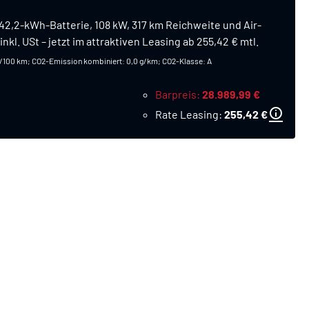
 42,2-kWh-Batterie, 108 kW, 317 km Reichweite und Air-
nkl. USt – jetzt im attraktiven Leasing ab 255,42 € mtl.
h/100 km; CO2-Emission kombiniert: 0,0 g/km; CO2-Klasse: A
Barpreis
28.989,99 €
Rate Leasing
255,42 €