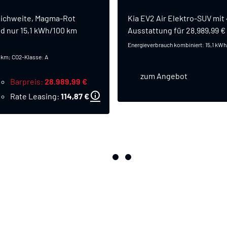
Reichweite, Magma-Rot
Kia EV2 Air Elektro-SUV mit
und nur 15,1 kWh/100 km
Ausstattung für 28.989,99 € i
Energieverbrauch kombiniert: 15,1 kW
/km; CO2-Klasse: A
zum Angebot
Barpreis
28.989,99 €
Rate Leasing
114,87 €