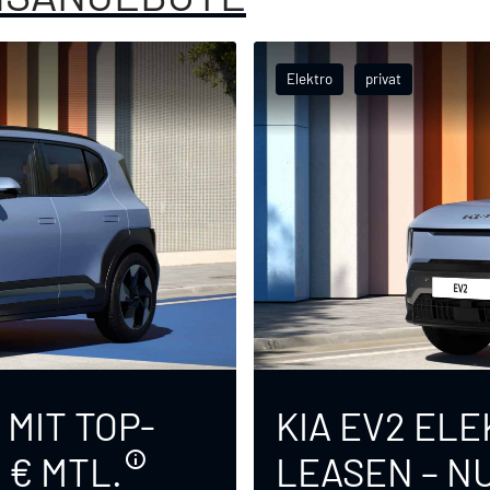
Elektro
privat
 MIT TOP-
KIA EV2 ELE
 € MTL.
LEASEN – NU