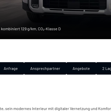
 kombiniert 129 g/km. CO₂-Klasse D
Anfrage
Ansprechpartner
Angebote
2
La
te, sein modernes Interieur mit digitaler Vernetzung und Komfor