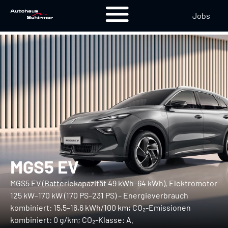
Jobs
MGS5 EV
MGS5 EV (Batteriekapazität 49 kWh–64 kWh), Elektromotor
125 kW–170 kW (170 PS–231 PS) – Energieverbrauch
kombiniert: 15,5–16,6 kWh/100 km; CO₂-Emissionen
kombiniert: 0 g/km; CO₂-Klasse: A.