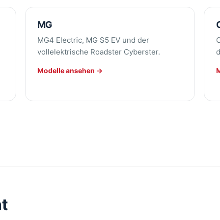
MG
MG4 Electric, MG S5 EV und der
C
vollelektrische Roadster Cyberster.
d
Modelle ansehen →
t