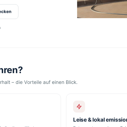
ecken
n
hren?
alt – die Vorteile auf einen Blick.
Leise & lokal emissio