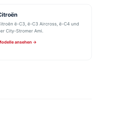
Citroën
itroën ë-C3, ë-C3 Aircross, ë-C4 und
er City-Stromer Ami.
Modelle ansehen →