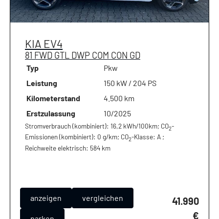
KIA
EV4
81 FWD GTL DWP COM CON GD
Typ
Pkw
Leistung
150 kW / 204 PS
Kilometerstand
4.500 km
Erstzulassung
10/2025
Stromverbrauch (kombiniert):
16,2 kWh/100km
;
CO
-
2
Emissionen (kombiniert):
0 g/km
;
CO
-Klasse:
A
;
2
Reichweite elektrisch:
584 km
anzeigen
vergleichen
41.990
€
parken