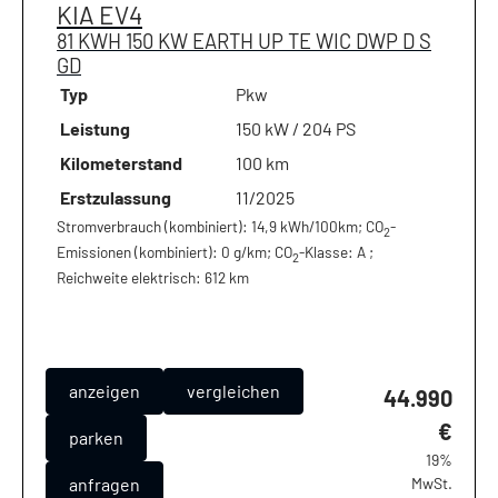
KIA
EV4
81 KWH 150 KW EARTH UP TE WIC DWP D S
GD
Typ
Pkw
Leistung
150 kW / 204 PS
Kilometerstand
100 km
Erstzulassung
11/2025
Stromverbrauch (kombiniert):
14,9 kWh/100km
;
CO
-
2
Emissionen (kombiniert):
0 g/km
;
CO
-Klasse:
A
;
2
Reichweite elektrisch:
612 km
anzeigen
vergleichen
44.990
€
parken
19%
anfragen
MwSt.