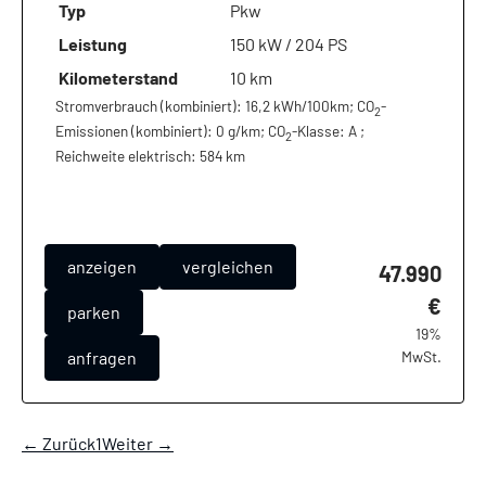
Typ
Pkw
Leistung
150 kW / 204 PS
Kilometerstand
10 km
Stromverbrauch (kombiniert):
16,2 kWh/100km
;
CO
-
2
Emissionen (kombiniert):
0 g/km
;
CO
-Klasse:
A
;
2
Reichweite elektrisch:
584 km
anzeigen
vergleichen
47.990
€
parken
19%
anfragen
MwSt.
← Zurück
1
Weiter →