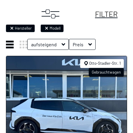
FILTER
Hersteller
Modell
aufsteigend
Preis
Otto-Stadler-Str. 1
Gebrauchtwagen