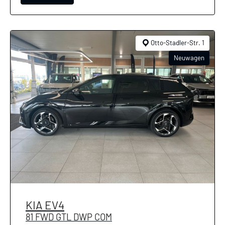
Otto-Stadler-Str. 1
Neuwagen
KIA
EV4
81 FWD GTL DWP COM