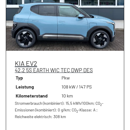
KIA
EV2
42.2 5S EARTH WIC TEC DWP DES
Typ
Pkw
Leistung
108 kW / 147 PS
Kilometerstand
10 km
Stromverbrauch (kombiniert):
15,5 kWh/100km
;
CO
-
2
Emissionen (kombiniert):
0 g/km
;
CO
-Klasse:
A
;
2
Reichweite elektrisch:
308 km