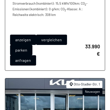
Stromverbrauch (kombiniert):
15,5 kWh/100km
;
CO
-
2
Emissionen (kombiniert):
0 g/km
;
CO
-Klasse:
A
;
2
Reichweite elektrisch:
308 km
anzeigen
vergleichen
33.990
parken
€
anfragen
Otto-Stadler-Str. 1
Neuwagen