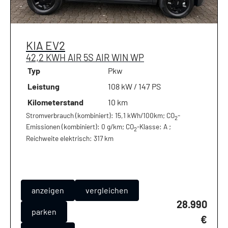
KIA
EV2
42,2 KWH AIR 5S AIR WIN WP
Typ
Pkw
Leistung
108 kW / 147 PS
Kilometerstand
10 km
Stromverbrauch (kombiniert):
15,1 kWh/100km
;
CO
-
2
Emissionen (kombiniert):
0 g/km
;
CO
-Klasse:
A
;
2
Reichweite elektrisch:
317 km
anzeigen
vergleichen
28.990
parken
€