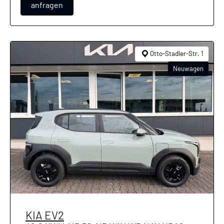
anfragen
Otto-Stadler-Str. 1
Neuwagen
KIA
EV2