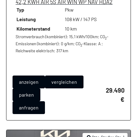
42,2 KWH AIR 5S AIR WIN WP NAV HDA2
Typ
Pkw
Leistung
108 kW / 147 PS
Kilometerstand
10 km
Stromverbrauch (kombiniert):
15,1 kWh/100km
;
CO
-
2
Emissionen (kombiniert):
0 g/km
;
CO
-Klasse:
A
;
2
Reichweite elektrisch:
317 km
anzeigen
vergleichen
29.490
parken
€
anfragen