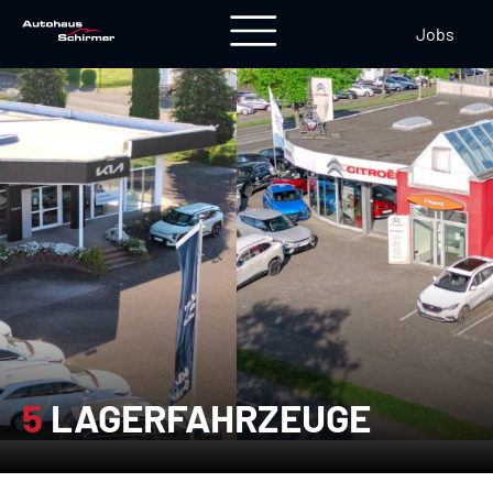
Jobs
5
LAGERFAHRZEUGE
5 Lagerfahrzeuge">