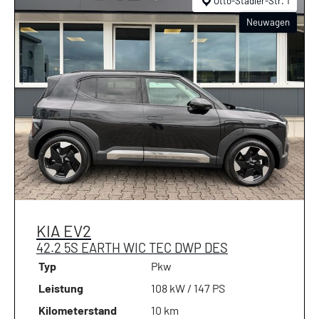
Otto-Stadler-Str. 1
Neuwagen
KIA
EV2
42.2 5S EARTH WIC TEC DWP DES
Typ
Pkw
Leistung
108 kW / 147 PS
Kilometerstand
10 km