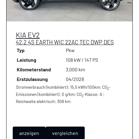
KIA
EV2
42.2 4S EARTH WIC 22AC TEC DWP DES
Typ
Pkw
Leistung
108 kW / 147 PS
Kilometerstand
3.000 km
Erstzulassung
04/2026
Stromverbrauch (kombiniert):
15,5 kWh/100km
;
CO
-
2
Emissionen (kombiniert):
0 g/km
;
CO
-Klasse:
A
;
2
Reichweite elektrisch:
308 km
anzeigen
vergleichen