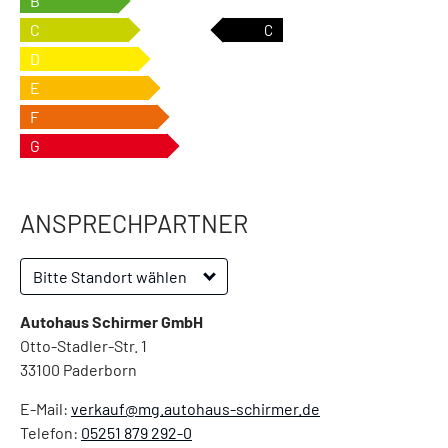
B
C
C
D
E
F
G
ANSPRECHPARTNER
Bitte Standort wählen
Autohaus Schirmer GmbH
Otto-Stadler-Str. 1
33100
Paderborn
E-Mail:
verkauf@mg.autohaus-schirmer.de
Telefon:
05251 879 292-0