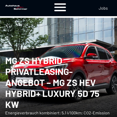
Jobs
MG ZS HYBRID
PRIVATLEASING-
ANGEBOT – MG ZS HEV
HYBRID+ LUXURY 5D 75
KW
1
Energieverbrauch kombiniert: 5,1 l/100km; CO2-Emission