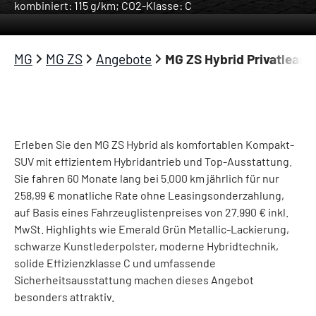
kombiniert: 115 g/km; CO2-Klasse: C
1
">
MG
MG ZS
Angebote
MG ZS Hybrid Privatleas
Erleben Sie den MG ZS Hybrid als komfortablen Kompakt-
SUV mit effizientem Hybridantrieb und Top-Ausstattung.
Sie fahren 60 Monate lang bei 5.000 km jährlich für nur
258,99 € monatliche Rate ohne Leasingsonderzahlung,
auf Basis eines Fahrzeuglistenpreises von 27.990 € inkl.
MwSt. Highlights wie Emerald Grün Metallic-Lackierung,
schwarze Kunstlederpolster, moderne Hybridtechnik,
solide Effizienzklasse C und umfassende
Sicherheitsausstattung machen dieses Angebot
besonders attraktiv.