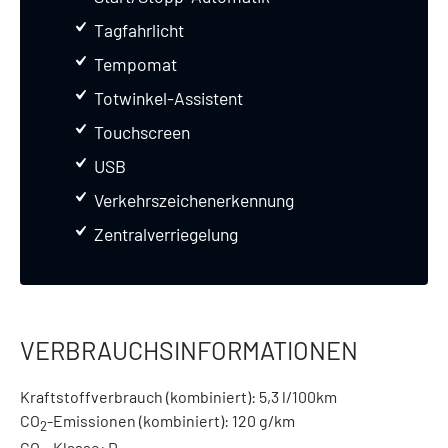
Tagfahrlicht
Tempomat
Totwinkel-Assistent
Touchscreen
USB
Verkehrszeichenerkennung
Zentralverriegelung
VERBRAUCHSINFORMATIONEN
Kraftstoffverbrauch (kombiniert):
5,3 l/100km
CO
-Emissionen (kombiniert):
120 g/km
2
CO
-Klasse:
D