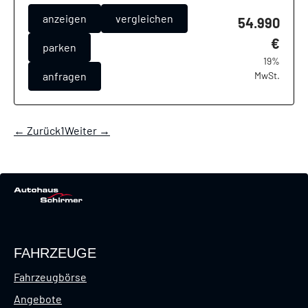
anzeigen
vergleichen
54.990
€
parken
19%
anfragen
MwSt.
← Zurück
1
Weiter →
FAHRZEUGE
Fahrzeugbörse
Angebote