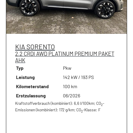
KIA
SORENTO
2.2 CRDI AWD PLATINUM PREMIUM PAKET
AHK
Typ
Pkw
Leistung
142 kW / 193 PS
Kilometerstand
100 km
Erstzulassung
06/2026
Kraftstoffverbrauch (kombiniert):
6,6 l/100km
;
CO
-
2
Emissionen (kombiniert):
172 g/km
;
CO
-Klasse:
F
2