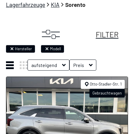
Lagerfahrzeuge
KIA
Sorento
FILTER
Hersteller
Modell
aufsteigend
Preis
Otto-Stadler-Str. 1
Gebrauchtwagen