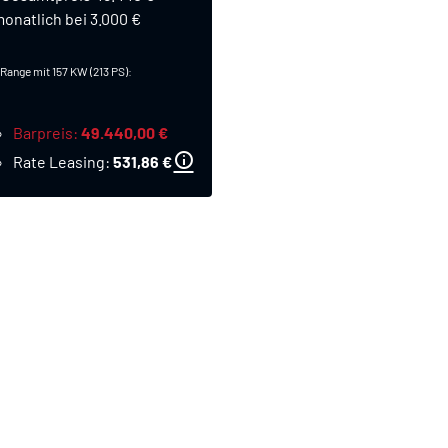
onatlich bei 3.000 €
ange mit 157 KW (213 PS):
Barpreis
49.440,00 €
Rate Leasing
531,86 €