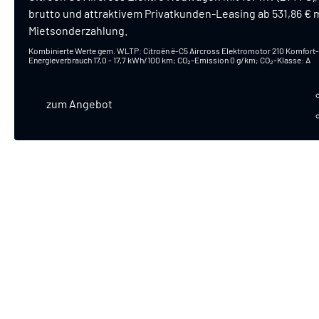
brutto und attraktivem Privatkunden-Leasing ab 531,86 € m
Mietsonderzahlung.
Kombinierte Werte gem. WLTP: Citroën ë-C5 Aircross Elektromotor 210 Komfort-R
Energieverbrauch 17,0 - 17,7 kWh/100 km; CO₂-Emission 0 g/km; CO₂-Klasse: A
zum Angebot