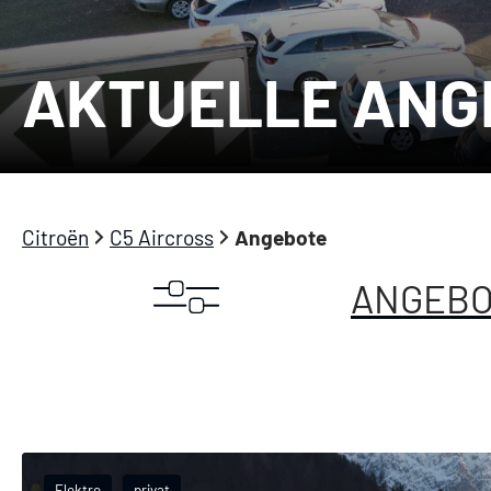
AKTUELLE ANG
Citroën
C5 Aircross
Angebote
ANGEBO
Elektro
privat